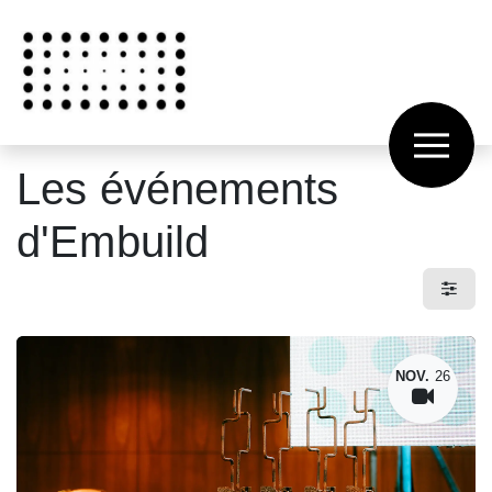
Overslaan naar inhoud
Les événements
d'Embuild
NOV.
26